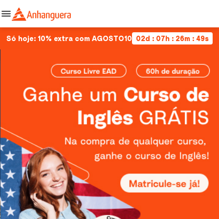
Só hoje: 10% extra com AGOSTO10
02d : 07h : 26m : 49s