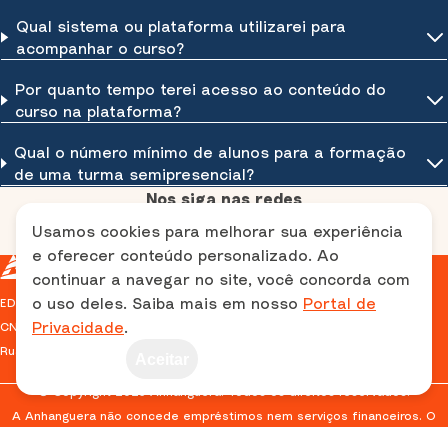
Qual sistema ou plataforma utilizarei para
acompanhar o curso?
Por quanto tempo terei acesso ao conteúdo do
curso na plataforma?
Qual o número mínimo de alunos para a formação
de uma turma semipresencial?
Nos siga nas redes
Usamos cookies para melhorar sua experiência
e oferecer conteúdo personalizado. Ao
continuar a navegar no site, você concorda com
o uso deles. Saiba mais em nosso
Portal de
EDITORA E DISTRIBUIDORA EDUCACIONAL S/A
Privacidade
.
CNPJ: 38.733.648/0001-40
Rua das Guajajaras, 591 - Lourdes - Belo Horizonte, MG
Aceitar
© Copyright 2025 Anhanguera. Todos os direitos reservados.
A Anhanguera não concede empréstimos nem serviços financeiros. O
parcelamento refere-se exclusivamente às formas de pagamento
oferecidas pelos meios tradicionais (ex.: cartão de crédito, boleto),