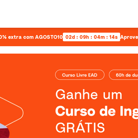
 10% extra com AGOSTO10
02d : 09h : 04m : 13s
Aprove