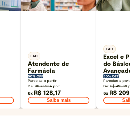
EAD
Excel e P
EAD
Atendente de
do Básic
Farmácia
Avançad
50% OFF
50% OFF
Parcelas a partir
Parcelas a part
De:
R$ 256,34
por:
De:
R$ 418,00
p
R$ 128,17
R$ 209
6
x
6
x
Saiba mais
Sai