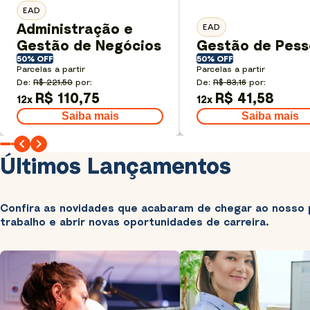
EAD
Administração e
EAD
Gestão de Negócios
Gestão de Pess
50% OFF
50% OFF
Parcelas a partir
Parcelas a partir
De:
R$ 221,50
por:
De:
R$ 83,16
por:
R$ 110,75
R$ 41,58
12
x
12
x
Saiba mais
Saiba mais
Últimos Lançamentos
Confira as novidades que acabaram de chegar ao nosso 
trabalho e abrir novas oportunidades de carreira.