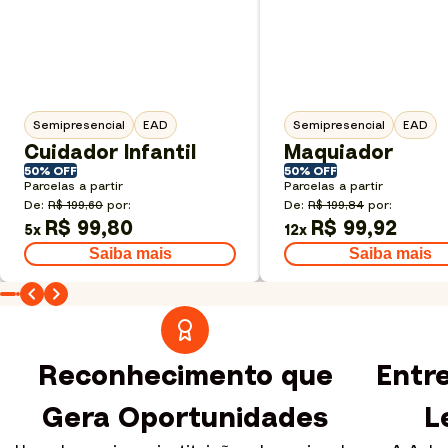
Semipresencial
EAD
Semipresencial
EAD
Cuidador Infantil
Maquiador
50% OFF
50% OFF
Parcelas a partir
Parcelas a partir
De:
R$ 199,60
por:
De:
R$ 199,84
por:
R$ 99,80
R$ 99,92
5
x
12
x
Saiba mais
Saiba mais
Reconhecimento que
Entre
Gera Oportunidades
L