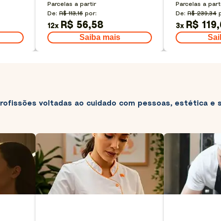
Parcelas a partir
Parcelas a part
De:
R$ 113,16
por:
De:
R$ 239,34
R$ 56,58
R$ 119
12
x
3
x
Saiba mais
Sai
rofissões voltadas ao cuidado com pessoas, estética e s