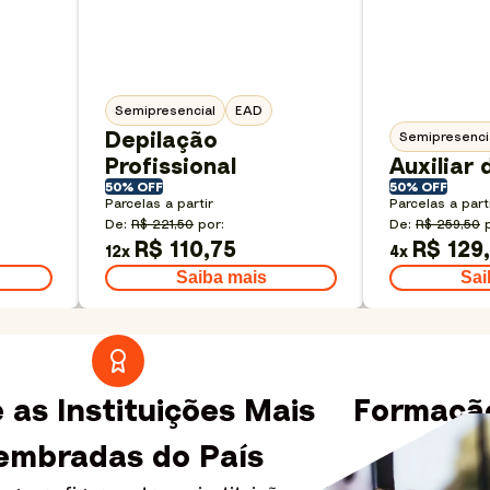
Semipresencial
EAD
Depilação
Semipresenci
Profissional
Auxiliar
50% OFF
50% OFF
Parcelas a partir
Parcelas a part
De:
R$ 221,50
por:
De:
R$ 259,50
R$ 110,75
R$ 129
12
x
4
x
Saiba mais
Sai
 as Instituições Mais
Formação
embradas do País
Quem