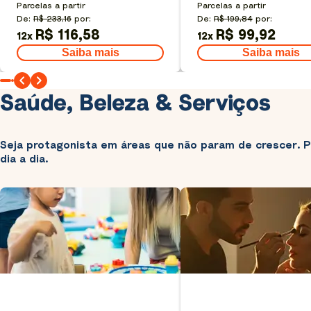
Parcelas a partir
Parcelas a partir
De:
R$ 233,16
por:
De:
R$ 199,84
por:
R$ 116,58
R$ 99,92
12
x
12
x
Saiba mais
Saiba mais
Saúde, Beleza & Serviços
Seja protagonista em áreas que não param de crescer. P
dia a dia.