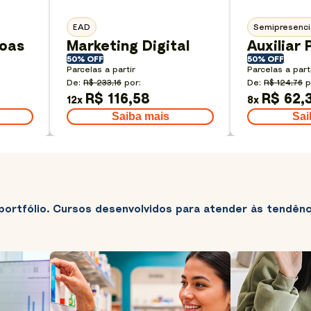
EAD
Semipresenci
oas
Marketing Digital
Auxiliar
50% OFF
50% OFF
Parcelas a partir
Parcelas a part
De:
R$ 233,16
por:
De:
R$ 124,76
p
R$ 116,58
R$ 62,
12
x
8
x
Saiba mais
Sai
portfólio. Cursos desenvolvidos para atender às tendên