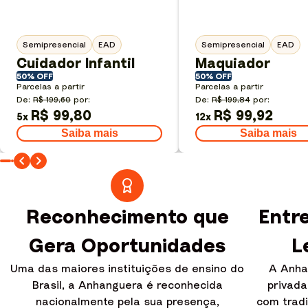
Semipresencial
EAD
Semipresencial
EAD
Cuidador Infantil
Maquiador
50% OFF
50% OFF
Parcelas a partir
Parcelas a partir
De:
R$ 199,60
por:
De:
R$ 199,84
por:
R$ 99,80
R$ 99,92
5
x
12
x
Saiba mais
Saiba mais
Reconhecimento que
Entre
Gera Oportunidades
L
Uma das maiores instituições de ensino do
A Anhan
Brasil, a Anhanguera é reconhecida
privada
nacionalmente pela sua presença,
com tradi