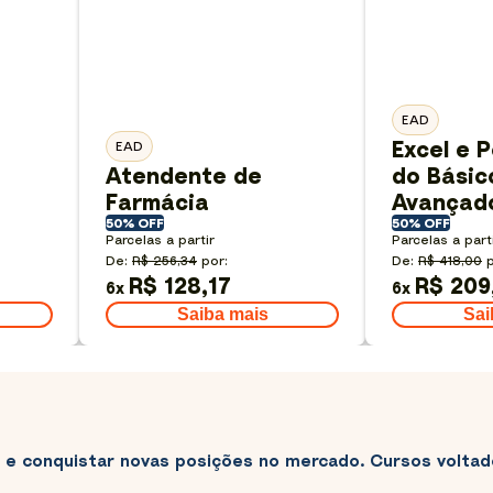
EAD
Excel e P
EAD
Atendente de
do Básic
Farmácia
Avançad
50% OFF
50% OFF
Parcelas a partir
Parcelas a part
De:
R$ 256,34
por:
De:
R$ 418,00
p
R$ 128,17
R$ 209
6
x
6
x
Saiba mais
Sai
 e conquistar novas posições no mercado. Cursos voltad