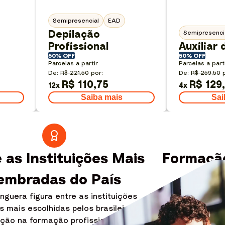
Semipresencial
EAD
Depilação
Semipresenci
Profissional
Auxiliar
50% OFF
50% OFF
Parcelas a partir
Parcelas a part
De:
R$ 221,50
por:
De:
R$ 259,50
R$ 110,75
R$ 129
12
x
4
x
Saiba mais
Sai
 as Instituições Mais
Formação
embradas do País
Quem
guera figura entre as instituições
Corpo docente for
s mais escolhidas pelos brasileiros,
ampla experiência p
ção na formação profissional e forte
formação atualiza