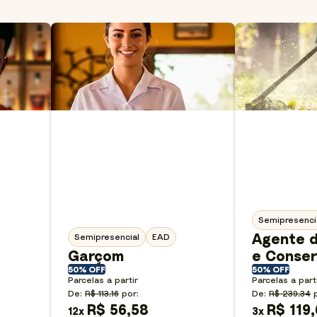
Semipresenci
Agente 
Semipresencial
EAD
Garçom
e Conse
50% OFF
50% OFF
Parcelas a partir
Parcelas a part
De:
R$ 113,16
por:
De:
R$ 239,34
R$ 56,58
R$ 119
12
x
3
x