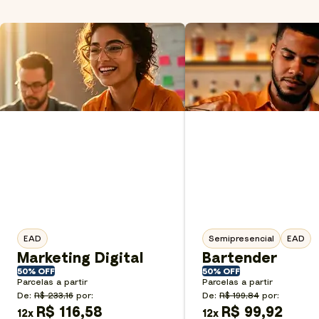
EAD
Semipresencial
EAD
Marketing Digital
Bartender
50% OFF
50% OFF
Parcelas a partir
Parcelas a partir
De:
R$ 233,16
por:
De:
R$ 199,84
por:
R$ 116,58
R$ 99,92
12
x
12
x