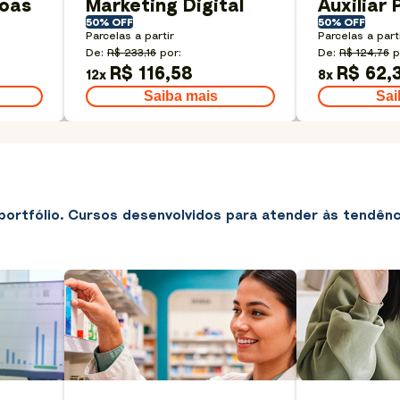
oas
Marketing Digital
Auxiliar
50% OFF
50% OFF
Parcelas a partir
Parcelas a part
De:
R$ 233,16
por:
De:
R$ 124,76
p
R$ 116,58
R$ 62,
12
x
8
x
Saiba mais
Sai
portfólio. Cursos desenvolvidos para atender às tendên