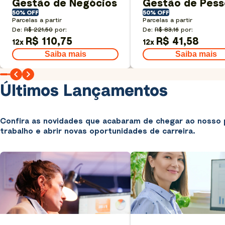
Gestão de Negócios
Gestão de Pess
50% OFF
50% OFF
Parcelas a partir
Parcelas a partir
De:
R$ 221,50
por:
De:
R$ 83,16
por:
R$ 110,75
R$ 41,58
12
x
12
x
Saiba mais
Saiba mais
Últimos Lançamentos
Confira as novidades que acabaram de chegar ao nosso 
trabalho e abrir novas oportunidades de carreira.