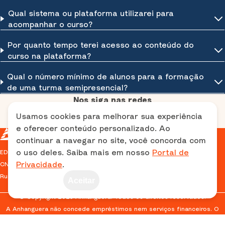
Qual sistema ou plataforma utilizarei para
acompanhar o curso?
Por quanto tempo terei acesso ao conteúdo do
curso na plataforma?
Qual o número mínimo de alunos para a formação
de uma turma semipresencial?
Nos siga nas redes
Usamos cookies para melhorar sua experiência
e oferecer conteúdo personalizado. Ao
continuar a navegar no site, você concorda com
o uso deles. Saiba mais em nosso
Portal de
EDITORA E DISTRIBUIDORA EDUCACIONAL S/A
Privacidade
.
CNPJ: 38.733.648/0001-40
Rua das Guajajaras, 591 - Lourdes - Belo Horizonte, MG
Aceitar
© Copyright 2025 Anhanguera. Todos os direitos reservados.
A Anhanguera não concede empréstimos nem serviços financeiros. O
parcelamento refere-se exclusivamente às formas de pagamento
oferecidas pelos meios tradicionais (ex.: cartão de crédito, boleto),