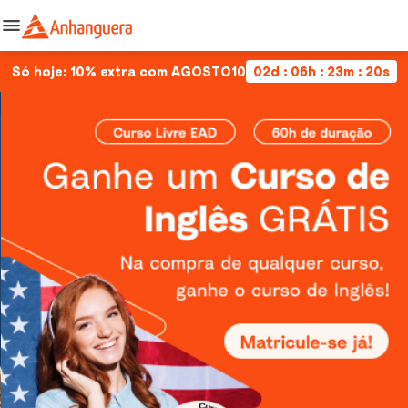
Só hoje: 10% extra com AGOSTO10
02d : 06h : 23m : 20s