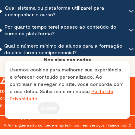
Qual sistema ou plataforma utilizarei para
acompanhar o curso?
Por quanto tempo terei acesso ao conteúdo do
curso na plataforma?
Qual o número mínimo de alunos para a formação
de uma turma semipresencial?
Nos siga nas redes
Usamos cookies para melhorar sua experiência
e oferecer conteúdo personalizado. Ao
continuar a navegar no site, você concorda com
o uso deles. Saiba mais em nosso
Portal de
EDITORA E DISTRIBUIDORA EDUCACIONAL S/A
Privacidade
.
CNPJ: 38.733.648/0001-40
Rua das Guajajaras, 591 - Lourdes - Belo Horizonte, MG
Aceitar
© Copyright 2025 Anhanguera. Todos os direitos reservados.
A Anhanguera não concede empréstimos nem serviços financeiros. O
parcelamento refere-se exclusivamente às formas de pagamento
oferecidas pelos meios tradicionais (ex.: cartão de crédito, boleto),