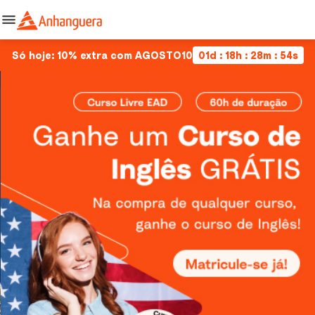
Só hoje: 10% extra com AGOSTO10
01d : 18h : 28m : 53s