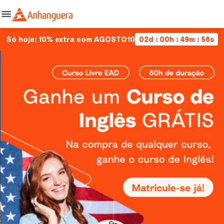
Só hoje: 10% extra com AGOSTO10
02d : 00h : 49m : 56s