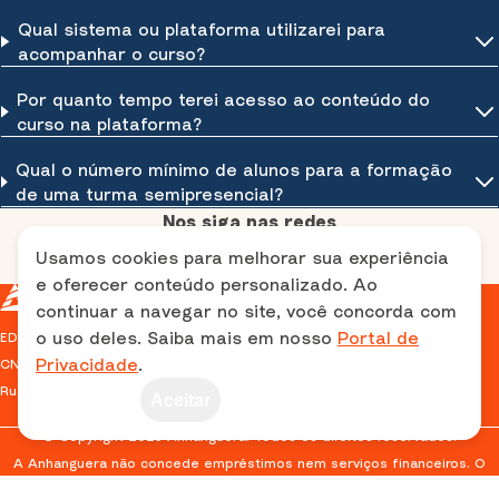
Qual sistema ou plataforma utilizarei para
acompanhar o curso?
Por quanto tempo terei acesso ao conteúdo do
curso na plataforma?
Qual o número mínimo de alunos para a formação
de uma turma semipresencial?
Nos siga nas redes
Usamos cookies para melhorar sua experiência
e oferecer conteúdo personalizado. Ao
continuar a navegar no site, você concorda com
o uso deles. Saiba mais em nosso
Portal de
EDITORA E DISTRIBUIDORA EDUCACIONAL S/A
Privacidade
.
CNPJ: 38.733.648/0001-40
Rua das Guajajaras, 591 - Lourdes - Belo Horizonte, MG
Aceitar
© Copyright 2025 Anhanguera. Todos os direitos reservados.
A Anhanguera não concede empréstimos nem serviços financeiros. O
parcelamento refere-se exclusivamente às formas de pagamento
oferecidas pelos meios tradicionais (ex.: cartão de crédito, boleto),