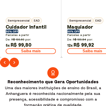
Semipresencial
EAD
Semipresencial
EAD
Cuidador Infantil
Maquiador
50% OFF
50% OFF
Parcelas a partir
Parcelas a partir
De:
R$ 199,60
por:
De:
R$ 199,84
por:
R$ 99,80
R$ 99,92
5
x
12
x
Saiba mais
Saiba mais
Reconhecimento que Gera Oportunidades
Uma das maiores instituições de ensino do Brasil, a
Anhanguera é reconhecida nacionalmente pela sua
presença, acessibilidade e compromisso com a
formação prática de qualidade.